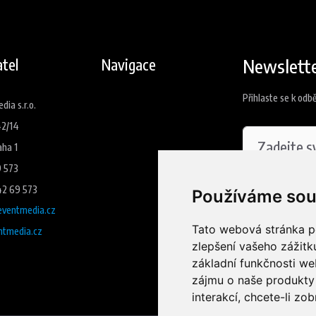
Newslett
tel
Navigace
Přihlaste se k odb
ia s.r.o.
42/14
aha 1
9 573
42 69 573
Souhlasím
Používáme sou
ventmedia.cz
Tato webová stránka po
tmedia.cz
Přihlási
zlepšení vašeho zážitku
základní funkčnosti w
zájmu o naše produkty 
interakcí
,
chcete-li zob