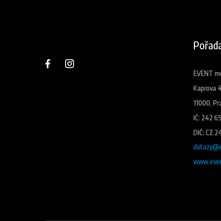
Pořada
EVENT med
Kaprova 
11000, Pr
IČ: 242 6
DIČ: CZ 2
dotazy@e
www.even