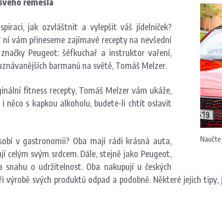
 svého řemesla
iraci, jak ozvláštnit a vylepšit váš jídelníček?
 V ní vám přineseme zajímavé recepty na nevšední
načky Peugeot: šéfkuchař a instruktor vaření,
ejuznávanějších barmanů na světě, Tomáš Melzer.
ginální fitness recepty, Tomáš Melzer vám ukáže,
i něco s kapkou alkoholu, budete-li chtít oslavit
Naučte 
sobí v gastronomii? Oba mají rádi krásná auta,
jí celým svým srdcem. Dále, stejně jako Peugeot,
a snahu o udržitelnost. Oba nakupují u českých
ři výrobě svých produktů odpad a podobně. Některé jejich tipy, j