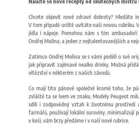
Naučte se nové recepty od skutečných mistrů
Chcete objevit nové zdravé dobroty? Hledáte insp
V tom případě určitě uvítáte naši novou rubriku.
jídla i nápoje. Pomohou nám s tím ambasadoři z
Ondřej Molina, a jeden z nejtalentovanějších a n
Zatímco Ondřej Molina se s vámi podělí o své ori
jak připravit zajímavé nealko drinky. Možná přidá 
vítězství v některém z našich závodů.
Co mají tito pánové společné kromě toho, že pů
zvláště ta se lvem ve znaku. Modely Peugeot milu
sdílí i zodpovědný vztah k životnímu prostředí 
farmářů, používají lokální suroviny, minimalizují p
v koši, vám brzy předáme i v naší nové rubrice.