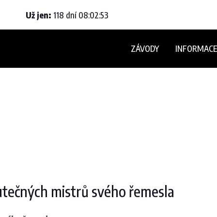
Už jen:
118
dní
08
:
02
:
53
ZÁVODY
INFORMAC
utečných mistrů svého řemesla