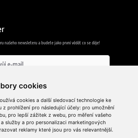
er
ěru našeho newsleteru a budete jako první vědět co se děje!
 se
zpracováním osobních údajů
bory cookies
užívá cookies a další sledovací technologie ke
t se
 z prohlížení pro následující účely:
pro umožnění
ebu
,
pro lepší zážitek z webu
,
pro měření vašeho
a služby a pro personalizaci marketingových
razovat reklamy které jsou pro vás relevantnější
.